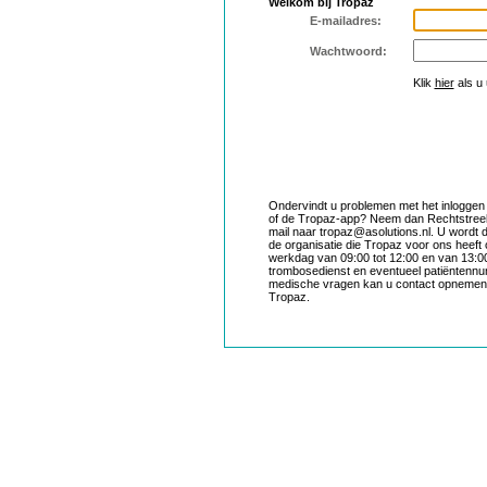
Welkom bij Tropaz
E-mailadres:
Wachtwoord:
Klik
hier
als u
Ondervindt u problemen met het inloggen
of de Tropaz-app? Neem dan Rechtstreek
mail naar tropaz@asolutions.nl. U wordt 
de organisatie die Tropaz voor ons heeft
werkdag van 09:00 tot 12:00 en van 13:0
trombosedienst en eventueel patiëntennu
medische vragen kan u contact opnemen m
Tropaz.